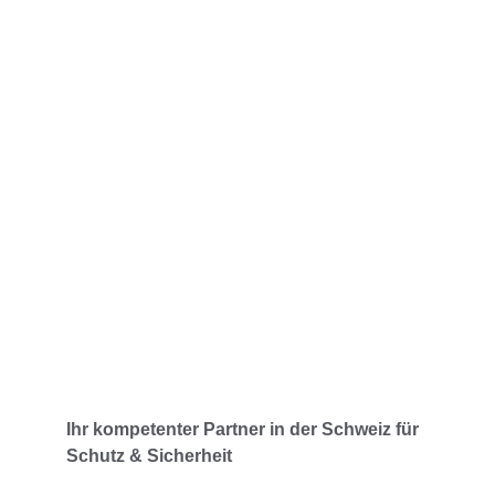
Rund um die Uhr verfügbar
Immer für Sie da – Tag und Nacht.
Ihr kompetenter Partner in der Schweiz für 
Schutz & Sicherheit