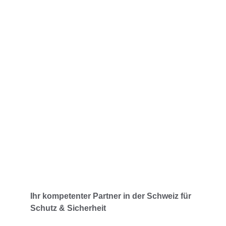
Rund um die Uhr verfügbar
Immer für Sie da – Tag und Nacht.
Ihr kompetenter Partner in der Schweiz für 
Schutz & Sicherheit