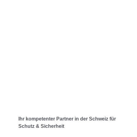
Rund um die Uhr verfügbar
Immer für Sie da – Tag und Nacht.
Ihr kompetenter Partner in der Schweiz für 
Schutz & Sicherheit