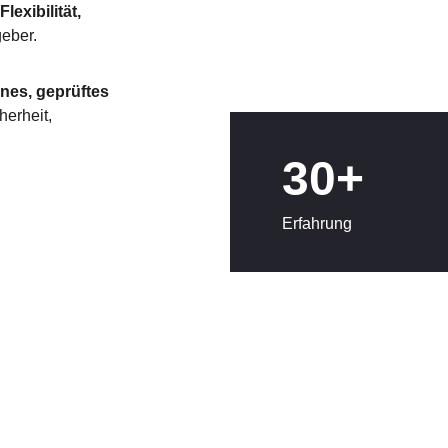
Flexibilität, 
geber.
nes, geprüftes 
herheit, 
30+
Erfahrung