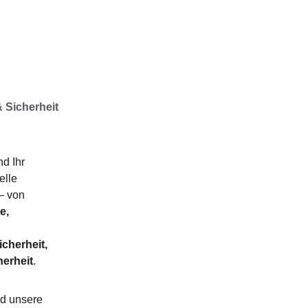
& Sicherheit
d Ihr 
lle 
– von 
e, 
herheit, 
herheit
.
nd unsere 