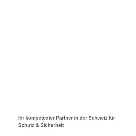
Rund um die Uhr verfügbar
Immer für Sie da – Tag und Nacht.
Ihr kompetenter Partner in der Schweiz für 
Schutz & Sicherheit