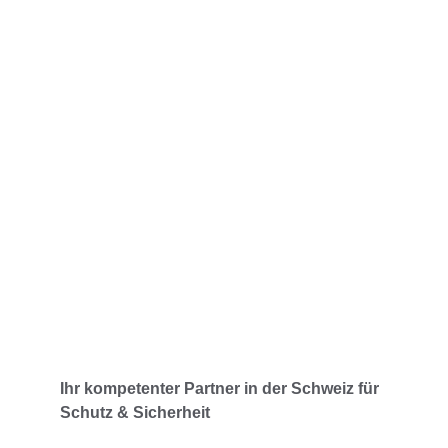
Rund um die Uhr verfügbar
Immer für Sie da – Tag und Nacht.
Ihr kompetenter Partner in der Schweiz für 
Schutz & Sicherheit