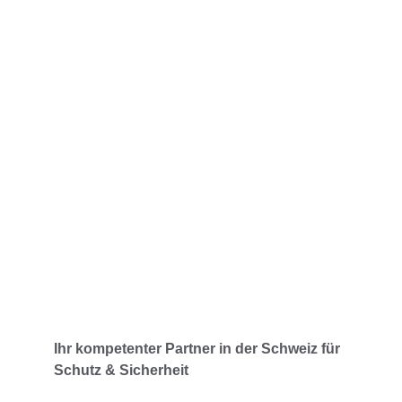
Rund um die Uhr verfügbar
Immer für Sie da – Tag und Nacht.
Ihr kompetenter Partner in der Schweiz für 
Schutz & Sicherheit